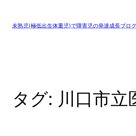
内
容
を
未熟児(極低出生体重児)で障害児の発達成長ブロ
ス
キ
ッ
プ
タグ:
川口市立