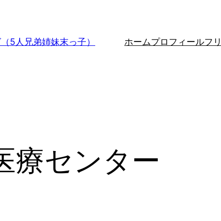
グ（5人兄弟姉妹末っ子）
ホーム
プロフィール
フ
医療センター