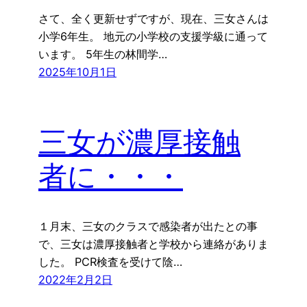
さて、全く更新せずですが、現在、三女さんは
小学6年生。 地元の小学校の支援学級に通って
います。 5年生の林間学…
2025年10月1日
三女が濃厚接触
者に・・・
１月末、三女のクラスで感染者が出たとの事
で、三女は濃厚接触者と学校から連絡がありま
した。 PCR検査を受けて陰…
2022年2月2日