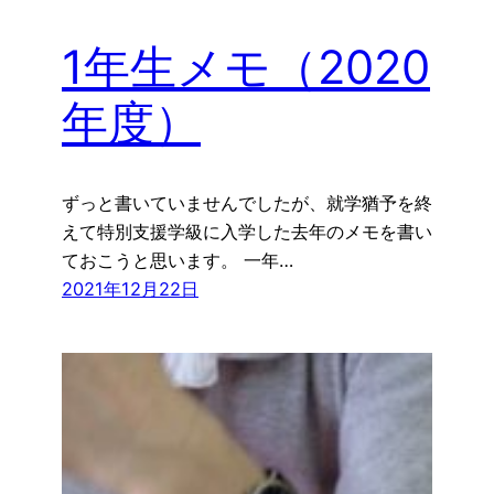
1年生メモ（2020
年度）
ずっと書いていませんでしたが、就学猶予を終
えて特別支援学級に入学した去年のメモを書い
ておこうと思います。 一年…
2021年12月22日