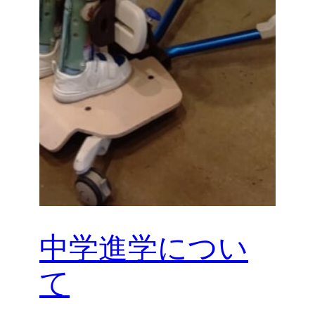
中学進学につい
て