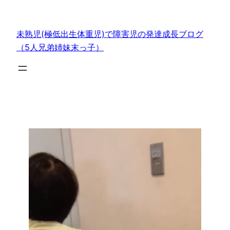
内
容
未熟児(極低出生体重児)で障害児の発達成長ブログ
を
（5人兄弟姉妹末っ子）
ス
キ
ッ
プ