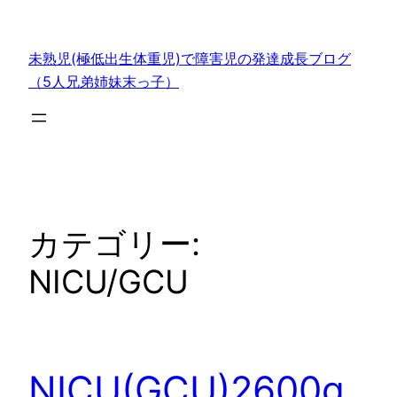
内
容
未熟児(極低出生体重児)で障害児の発達成長ブログ
を
（5人兄弟姉妹末っ子）
ス
キ
ッ
プ
カテゴリー:
NICU/GCU
NICU(GCU)2600g