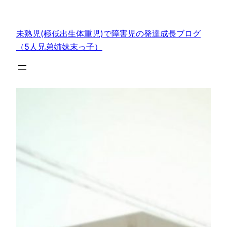
内
容
未熟児(極低出生体重児)で障害児の発達成長ブログ
を
（5人兄弟姉妹末っ子）
ス
キ
ッ
プ