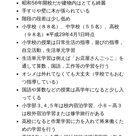
昭和56年開校だが建物内はとても綺麗
手すりや壁に木が張られている
階段の段差は少し低め
小学校（８８名）、中学校（５５名）、高校
（９８名）※平成29年4月1日時点
小学校の授業は日常生活の指導，遊びの指導，
自立活動，生活単元学習
生活単元学習は例えば「お店屋さんごっこ」を
通して算数，国語，工作等の学習を行う
オシメは外れてなくても大丈夫（学校でもおむ
つ指導している）
国語や算数などの授業は高学年になると少し入
ってくる
小学部３,４,５年は校内宿泊学習、小６～高３
は校外宿泊学習または修学旅行がある
高校になると作業学習に力を入れて将来働くた
めの学習を行う