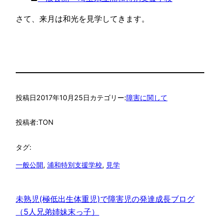
さて、来月は和光を見学してきます。
投稿日
2017年10月25日
カテゴリー:
障害に関して
投稿者:
TON
タグ:
一般公開
, 
浦和特別支援学校
, 
見学
未熟児(極低出生体重児)で障害児の発達成長ブログ
（5人兄弟姉妹末っ子）