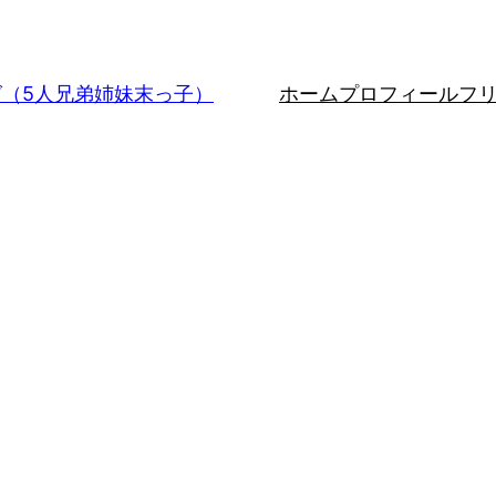
グ（5人兄弟姉妹末っ子）
ホーム
プロフィール
フ