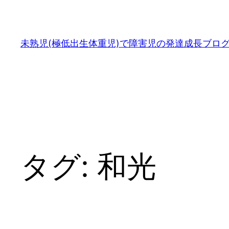
内
容
を
未熟児(極低出生体重児)で障害児の発達成長ブロ
ス
キ
ッ
プ
タグ:
和光